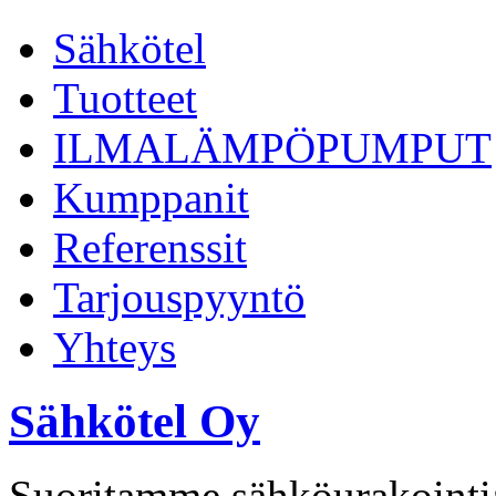
Sähkötel
Tuotteet
ILMALÄMPÖPUMPUT
Kumppanit
Referenssit
Tarjouspyyntö
Yhteys
Sähkötel Oy
Suoritamme sähköurakointia