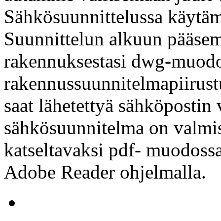
Sähkösuunnittelussa käyt
Suunnittelun alkuun pääsem
rakennuksestasi dwg-muodo
rakennussuunnitelmapiirust
saat lähetettyä sähköpostin 
sähkösuunnitelma on valmis
katseltavaksi pdf- muodossa
Adobe Reader ohjelmalla.