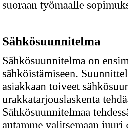
suoraan työmaalle sopimuk
Sähkösuunnitelma
Sähkösuunnitelma on ensim
sähköistämiseen. Suunnittel
asiakkaan toiveet sähkösu
urakkatarjouslaskenta tehd
Sähkösuunnitelmaa tehdess
autamme valitsemaan juuri oi