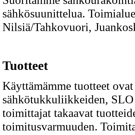
sähkösuunittelua. Toimialu
Nilsiä/Tahkovuori, Juankos
Tuotteet
Käyttämämme tuotteet ova
sähkötukkuliikkeiden, SLO 
toimittajat takaavat tuottei
toimitusvarmuuden. Toimita